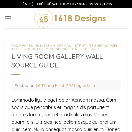
Skip
LIÊN HỆ THIẾT KẾ WEB: 0917.833.184 - 0939.351.789
to
content
CÂU CHUYỆN
,
FILM DỰ ÁN
,
KẾT CẤU - STRUTURE BUIDING
,
KIẾN
TRÚC - ARCHITECH
,
MÔ HÌNH
,
NỘI THẤT - INTERIOR
LIVING ROOM GALLERY WALL
SOURCE GUIDE
Posted on
26 Tháng Mười, 2021
by
admin
Lommodo ligula eget dolor. Aenean massa. Cum
sociis que penatibus et magnis dis parturient
montes lorem, nascetur ridiculus mus. Donec
quam felis, ultricies nec, pellentesque eu, pretium
quis, sem. Nulla onsequat massa quis enim. Donec