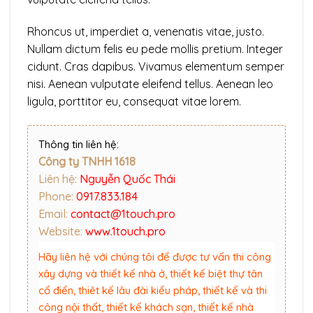
Rhoncus ut, imperdiet a, venenatis vitae, justo.
Nullam dictum felis eu pede mollis pretium. Integer
cidunt. Cras dapibus. Vivamus elementum semper
nisi. Aenean vulputate eleifend tellus. Aenean leo
ligula, porttitor eu, consequat vitae lorem.
Thông tin liên hệ:
Công ty TNHH 1618
Liên hệ:
Nguyễn Quốc Thái
Phone:
0917.833.184
Email:
contact@1touch.pro
Website:
www.1touch.pro
Hãy liên hệ với chúng tôi để được tư vấn thi công
xây dựng và thiết kế nhà ở, thiết kế biệt thự tân
cổ điển, thiêt kế lâu đài kiểu pháp, thiết kế và thi
công nội thất, thiết kế khách sạn, thiết kế nhà