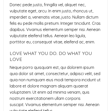
Donec pede justo, fringilla vel, aliquet nec,
vulputate eget, arcu. In enim justo, rhoncus ut,
imperdiet a, venenatis vitae, justo. Nullam dictum
felis eu pede mollis pretium. Integer tincidunt. Cras
dapibus. Vivamus elementum semper nisi. Aenean
vulputate eleifend tellus. Aenean leo ligula,
porttitor eu, consequat vitae, eleifend ac, enim.
LOVE WHAT YOU DO. DO WHAT YOU
LOVE
Neque porro quisquam est, qui dolorem ipsum
quia dolor sit amet, consectetur, adipisci velit, sed
quia non numquam eius modi tempora incidunt ut
labore et dolore magnam aliquam quaerat
voluptatem. Ut enim ad minima veniam, quis
nostrum exercitationem ullam corporis
suscipit. Vivamus elementum semper nisi. Aenean
vulputate eleifend tellus.