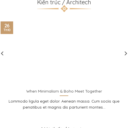
Kiến trúc / Architech
26
Th10
alism & Boho Meet Together
LIVING ROOM
 dolor. Aenean massa. Cum sociis que
Lommodo ligula eget
magnis dis parturient montes...
penatibus et 