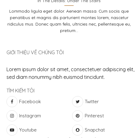
In The Details: Under The Stairs
Lommodo ligula eget dolor. Aenean massa. Cum sociis que
penatibus et magnis dis parturient montes lorem, nascetur
ridiculus mus. Donec quam felis, ultricies nec, pellentesque eu,
pretium...
GIỚI THIỆU VỀ CHÚNG TÔI
Lorem ipsum dolor sit amet, consectetuer adipiscing elit,
sed diam nonummy nibh euismod tincidunt.
TÌM KIẾM TÔI
Facebook
Twitter
Instagram
Pinterest
Youtube
Snapchat