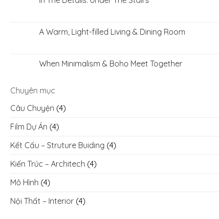
In The Details: Under The Stairs
A Warm, Light-filled Living & Dining Room
When Minimalism & Boho Meet Together
Chuyên mục
Câu Chuyện
(4)
Film Dự Án
(4)
Kết Cấu – Struture Buiding
(4)
Kiến Trúc – Architech
(4)
Mô Hình
(4)
Nội Thất – Interior
(4)