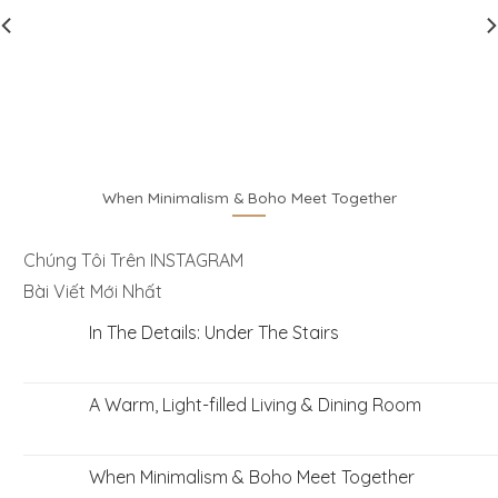
inimalism & Boho Meet Together
LIVING 
Chúng Tôi Trên INSTAGRAM
Bài Viết Mới Nhất
In The Details: Under The Stairs
A Warm, Light-filled Living & Dining Room
When Minimalism & Boho Meet Together