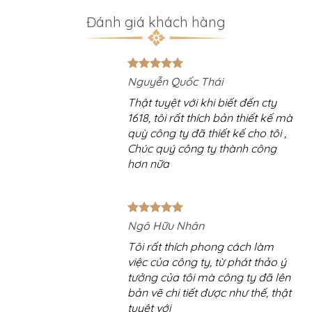
Đánh giá khách hàng
ốc Thái
Lorem ipsum dol
với khi biết đến cty
Lorem ipsum dolo
ất thích bản thiết kế mà
consectetuer adipi
 đã thiết kế cho tôi ,
diam nonummy n
công ty thành công
tincidunt ut laore
magna aliquam er
Nhân
Lorem ipsum dol
ích phong cách làm
Lorem ipsum dolo
ông ty, từ phát thảo ý
consectetuer adipi
tôi mà công ty đã lên
diam nonummy n
tiết được như thế, thật
tincidunt ut laore
magna aliquam er