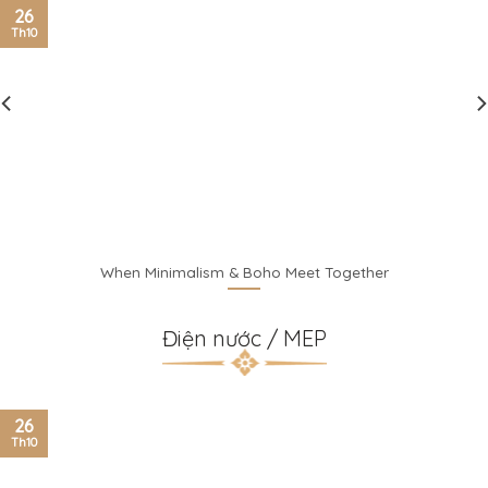
26
Th10
alism & Boho Meet Together
LIVING ROO
Điện nước / MEP
26
Th10