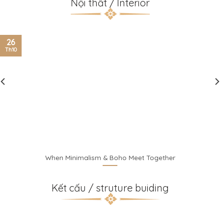
Nội thất / Interior
26
Th10
alism & Boho Meet Together
LIVING ROO
Kết cấu / struture buiding