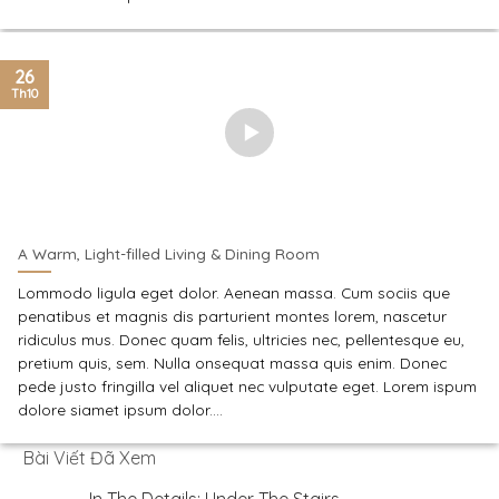
26
Th10
A Warm, Light-filled Living & Dining Room
Lommodo ligula eget dolor. Aenean massa. Cum sociis que
penatibus et magnis dis parturient montes lorem, nascetur
ridiculus mus. Donec quam felis, ultricies nec, pellentesque eu,
pretium quis, sem. Nulla onsequat massa quis enim. Donec
pede justo fringilla vel aliquet nec vulputate eget. Lorem ispum
dolore siamet ipsum dolor....
Bài Viết Đã Xem