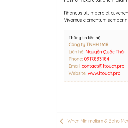
Rhoncus ut, imperdiet a, venena
Vivamus elementum semper nisi.
Thông tin liên hệ:
Công ty TNHH 1618
Liên hệ:
Nguyễn Quốc Thái
Phone:
0917.833.184
Email:
contact@1touch.pro
Website:
www.1touch.pro
When Minimalism & Boho Mee