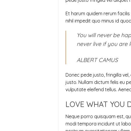
pede justo fringilla vel alique
Et harum quidem rerum facilis 
nihil impedit quo minus id qu
You will never be hap
never live if you are 
ALBERT CAMUS
Donec pede justo, fringilla vel,
justo. Nullam dictum felis eu 
vulputate eleifend tellus. Aenea
LOVE WHAT YOU D
Neque porro quisquam est, qui
modi tempora incidunt ut lab
nostrum exercitationem ullam c