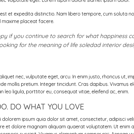
t nec vulputate eget. Lorem ispum dolore siamet ipsum dolor.
est et expedita distinctio. Nam libero tempore, cum soluta no
od maxime placeat facere.
py if you continue to search for what happiness con
looking for the meaning of life soledad interior desi
 aliquet nec, vulputate eget, arcu. In enim justo, rhoncus ut, im
pede mollis pretium. Integer tincidunt. Cras dapibus. Vivamus
n leo ligula, porttitor eu, consequat vitae, eleifend ac, enim.
O. DO WHAT YOU LOVE
 dolorem ipsum quia dolor sit amet, consectetur, adipisci ve
ore et dolore magnam aliquam quaerat voluptatem. Ut enim a
orporis suscipit. Vivamus elementum semper nisi. Aenean vulp