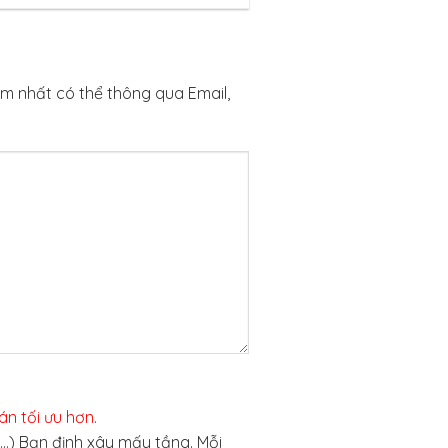
ớm nhất có thể thông qua Email,
án tối ưu hơn.
ố …) Bạn định xây mấy tầng. Mỗi