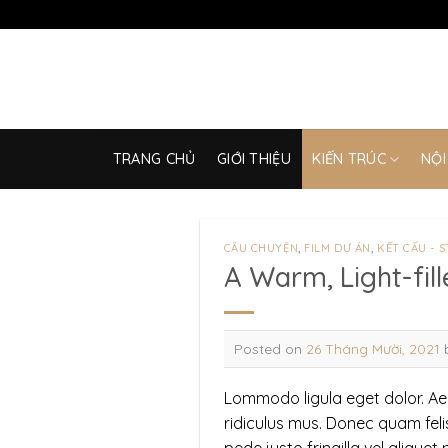
Skip
to
content
TRANG CHỦ
GIỚI THIỆU
KIẾN TRÚC
NỘI
CÂU CHUYỆN
,
FILM DỰ ÁN
,
KẾT CẤU - 
A Warm, Light-fil
Posted on
26 Tháng Mười, 2021
Lommodo ligula eget dolor. Ae
ridiculus mus. Donec quam feli