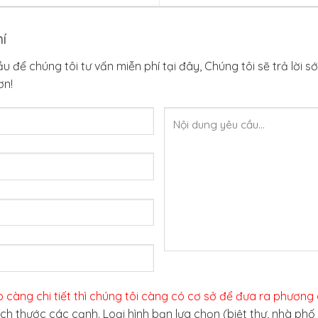
í
 để chúng tôi tư vấn miễn phí tại đây, Chúng tôi sẽ trả lời s
ơn!
 càng chi tiết thì chúng tôi càng có cơ sở để đưa ra phương 
 kích thước các cạnh. Loại hình bạn lựa chọn (biệt thự, nhà ph