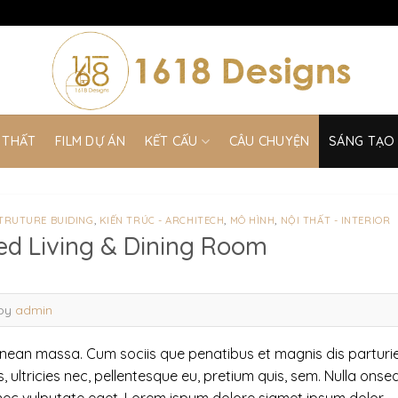
 THẤT
FILM DỰ ÁN
KẾT CẤU
CÂU CHUYỆN
SÁNG TẠO
STRUTURE BUIDING
,
KIẾN TRÚC - ARCHITECH
,
MÔ HÌNH
,
NỘI THẤT - INTERIOR
led Living & Dining Room
by
admin
nean massa. Cum sociis que penatibus et magnis dis parturi
s, ultricies nec, pellentesque eu, pretium quis, sem. Nulla on