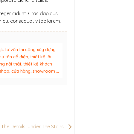
nteger cidunt. Cras dapibus.
r eu, consequat vitae lorem.
ợc tư vấn thi công xây dựng
thự tân cổ điển, thiêt kế lâu
ng nội thất, thiết kế khách
kế shop, cửa hàng, showroom …
n The Details: Under The Stairs