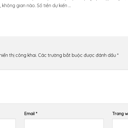
hông gian nào. Số tiền dự kiến ...
iển thị công khai.
Các trường bắt buộc được đánh dấu
*
Email
*
Trang 