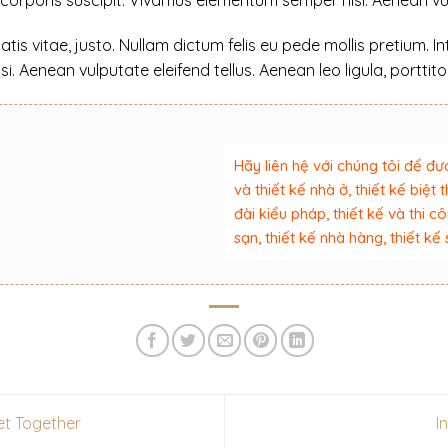
tis vitae, justo. Nullam dictum felis eu pede mollis pretium. I
 Aenean vulputate eleifend tellus. Aenean leo ligula, porttito
Hãy liên hệ với chúng tôi để đư
và thiết kế nhà ở, thiết kế biệt 
đài kiểu pháp, thiết kế và thi cô
sạn, thiết kế nhà hàng, thiết 
t Together
I