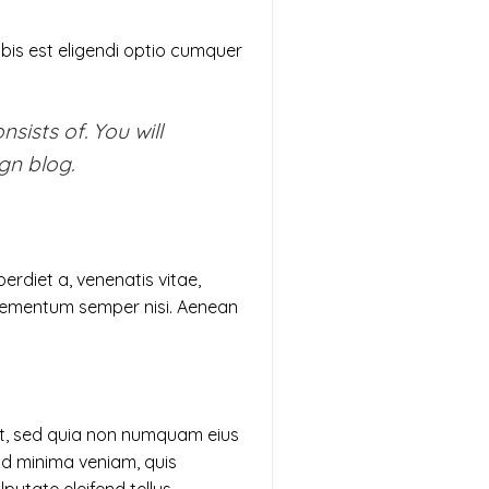
bis est eligendi optio cumquer
sists of. You will
gn blog.
perdiet a, venenatis vitae,
 elementum semper nisi. Aenean
lit, sed quia non numquam eius
d minima veniam, quis
utate eleifend tellus.